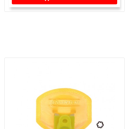
APERÇU RAPIDE
