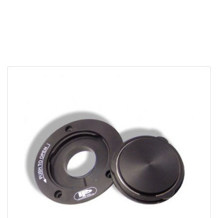
APERÇU RAPIDE
