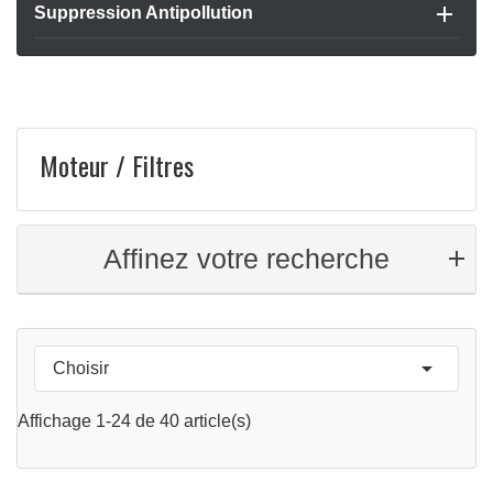

Suppression Antipollution
Moteur / Filtres
Affinez votre recherche

Choisir
APERÇU RAPIDE

Affichage 1-24 de 40 article(s)