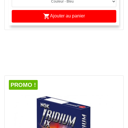

Ajouter au panier
APERÇU RAPIDE

PROMO !