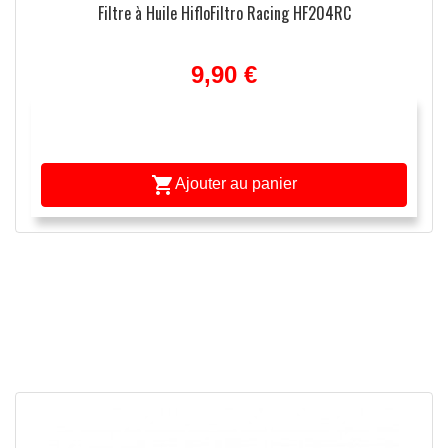
Filtre à Huile HifloFiltro Racing HF204RC
9,90 €

Ajouter au panier
APERÇU RAPIDE
