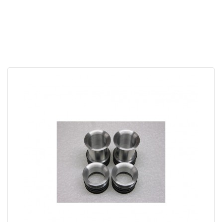
APERÇU RAPIDE
