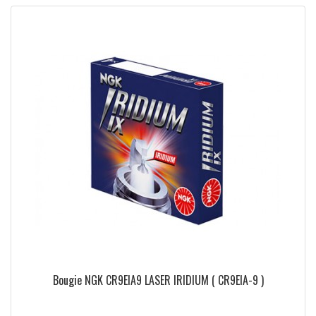
Bougie NGK CR9EIA9 LASER IRIDIUM ( CR9EIA-9 )