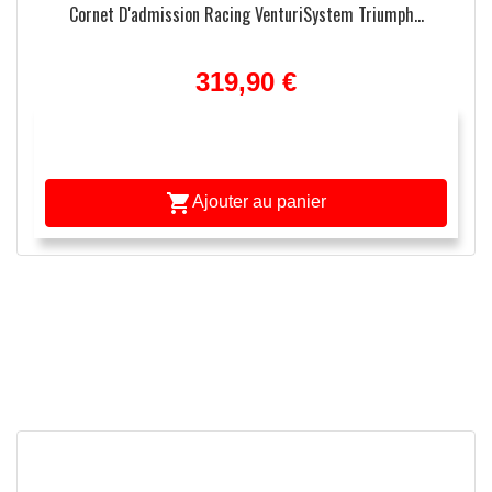
Cornet D'admission Racing VenturiSystem Triumph...
319,90 €

Ajouter au panier
re
APERÇU RAPIDE
