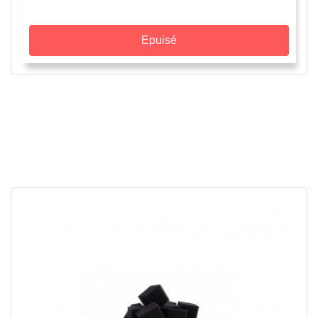
Epuisé
APERÇU RAPIDE
