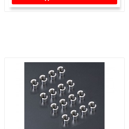
APERÇU RAPIDE
