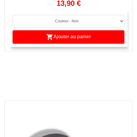
13,90 €

Ajouter au panier
APERÇU RAPIDE

ulées
ide