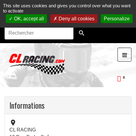
This site uses cookies and gives you control over what you want
Journées, stages et baptêmes moto sur circuit.
Vente en
to activate
ligne de pièces détachées moto.
Maintenance et
préparation moto
OK, accept all
Deny all cookies
Personalize

≡
0
ckDay
Informations

CL RACING