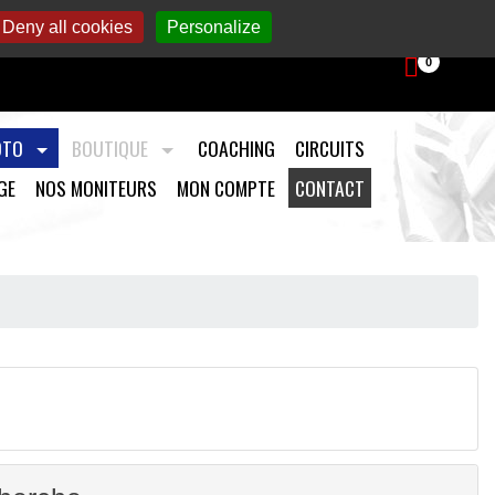
aintenance et préparation moto.
Deny all cookies
Personalize
0
OTO
BOUTIQUE
COACHING
CIRCUITS
GE
NOS MONITEURS
MON COMPTE
CONTACT