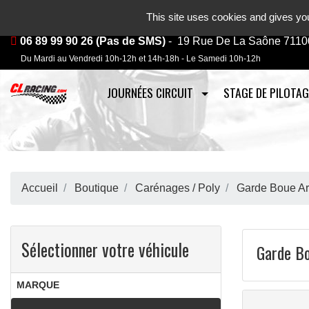
Journées, stages et baptêmes mo
This site uses cookies and gives you
06 89 99 90 26 (Pas de SMS)
- 19 Rue De La Saône 7110
Du Mardi au Vendredi 10h-12h et 14h-18h - Le Samedi 10h-12h
JOURNÉES CIRCUIT
STAGE DE PILOTAG
Accueil
Boutique
Carénages / Poly
Garde Boue Ar
Sélectionner votre véhicule
Garde Bo
MARQUE