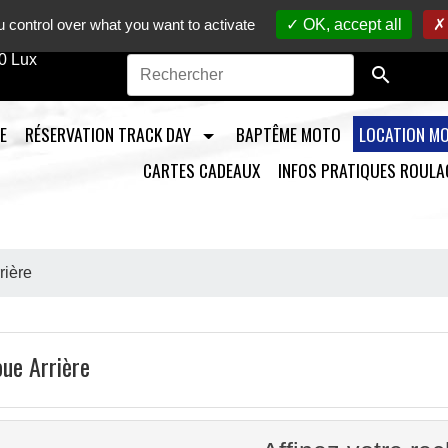
to sur circuit /
Vente en ligne de pièces détachées moto
/ M
 control over what you want to activate
OK, accept all
0 Lux

E
RÉSERVATION TRACK DAY
BAPTÊME MOTO
LOCATION M
CARTES CADEAUX
INFOS PRATIQUES ROULA
rière
ue Arrière