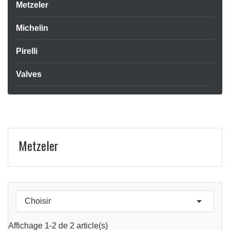
Metzeler
Michelin
Pirelli
Valves
Metzeler

Choisir
APERÇU RAPIDE

Affichage 1-2 de 2 article(s)