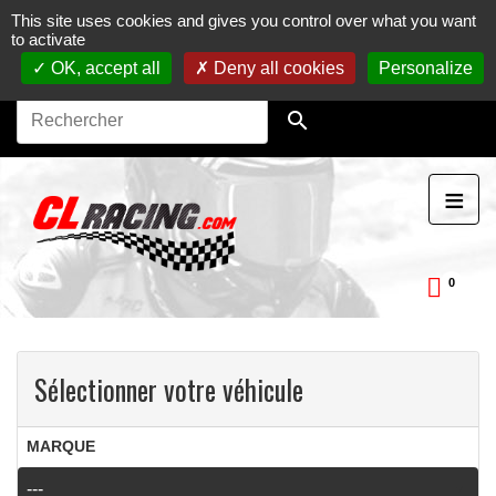
This site uses cookies and gives you control over what you want
Journées, stages et baptêmes moto sur circuit.
Vente en
to activate
ligne de pièces détachées moto.
Maintenance et
préparation moto
OK, accept all
Deny all cookies
Personalize

≡
0
ckDay
Sélectionner votre véhicule
MARQUE