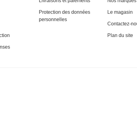
Livraisons et paiements
Nos marques
Protection des données
Le magasin
personnelles
Contactez-no
ction
Plan du site
nses