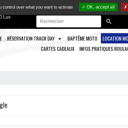
to sur circuit /
Vente en ligne de pièces détachées moto
/ M
 control over what you want to activate
OK, accept all
0 Lux

E
RÉSERVATION TRACK DAY
BAPTÊME MOTO
LOCATION M
CARTES CADEAUX
INFOS PRATIQUES ROULA
gle