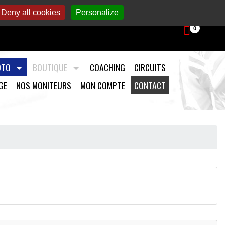
aintenance et préparation moto.
Deny all cookies
Personalize
0
OTO
BOUTIQUE
COACHING
CIRCUITS
GE
NOS MONITEURS
MON COMPTE
CONTACT