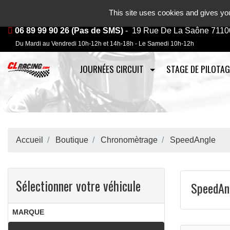
Journées, stages et baptêmes mo
This site uses cookies and gives you
06 89 99 90 26 (Pas de SMS)
- 19 Rue De La Saône 7110
Du Mardi au Vendredi 10h-12h et 14h-18h - Le Samedi 10h-12h
JOURNÉES CIRCUIT
STAGE DE PILOTAG
Accueil
Boutique
Chronomètrage
SpeedAngle
Sélectionner votre véhicule
SpeedAn
MARQUE