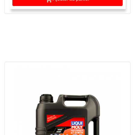
APERÇU RAPIDE
