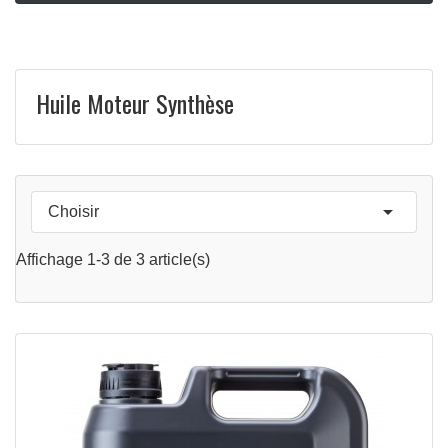
Huile Moteur Synthèse

Choisir
APERÇU RAPIDE

Affichage 1-3 de 3 article(s)