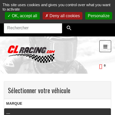
This site uses cookies and gives you control over what you want
Journées, stages et baptêmes moto sur circuit.
Vente en
to activate
ligne de pièces détachées moto.
Maintenance et
préparation moto
OK, accept all
Deny all cookies
Personalize

≡
0
ckDay
Sélectionner votre véhicule
APERÇU RAPIDE

MARQUE