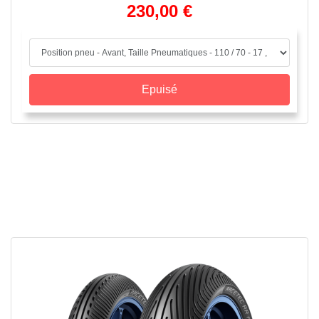
230,00 €
Epuisé
APERÇU RAPIDE
