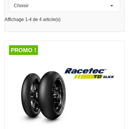

Choisir
APERÇU RAPIDE

Affichage 1-4 de 4 article(s)
PROMO !