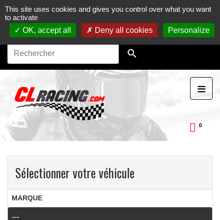
This site uses cookies and gives you control over what you want
Journées, stages et baptêmes moto sur circuit.
Vente en
to activate
ligne de pièces détachées moto.
Maintenance et
préparation moto
OK, accept all
Deny all cookies
Personalize

≡
0
ckDay
Sélectionner votre véhicule
MARQUE