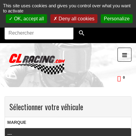
This site uses cookies and gives you control over what you want
Journées, stages et baptêmes moto sur circuit.
Vente en
to activate
ligne de pièces détachées moto.
Maintenance et
préparation moto
OK, accept all
Deny all cookies
Personalize

≡
0
ckDay
Sélectionner votre véhicule
MARQUE