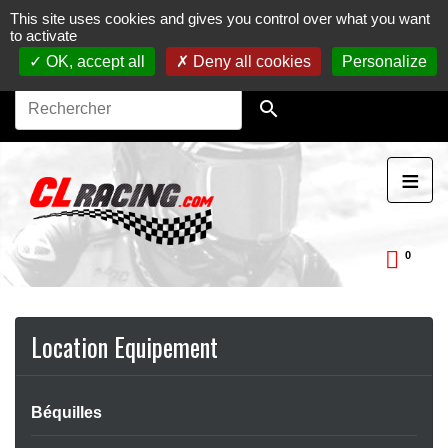
This site uses cookies and gives you control over what you want
Journées, stages et baptêmes moto sur circuit.
Vente en
to activate
ligne de pièces détachées moto.
Maintenance et
préparation moto
OK, accept all
Deny all cookies
Personalize

≡
APERÇU RAPIDE

0
ckDay
Location Equipement
Béquilles