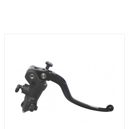
APERÇU RAPIDE

ulées
ide