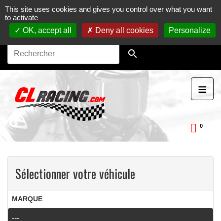
This site uses cookies and gives you control over what you want
Journées, stages et baptêmes moto sur circuit.
Vente en
to activate
ligne de pièces détachées moto.
Maintenance et
préparation moto
OK, accept all
Deny all cookies
Personalize

≡
0
ckDay
Sélectionner votre véhicule
MARQUE