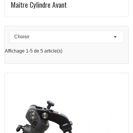
Maitre Cylindre Avant

Choisir
APERÇU RAPIDE

Affichage 1-5 de 5 article(s)