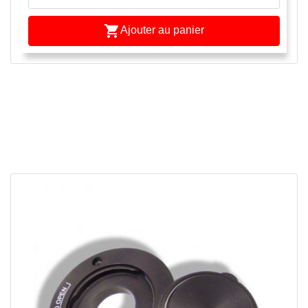

Ajouter au panier
APERÇU RAPIDE

ulées
ide