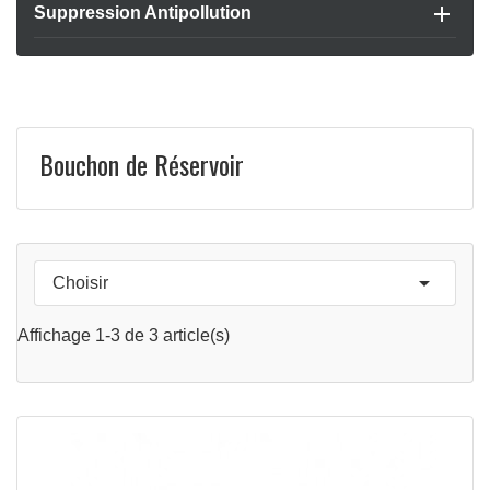

Suppression Antipollution
Bouchon de Réservoir

Choisir
APERÇU RAPIDE

Affichage 1-3 de 3 article(s)