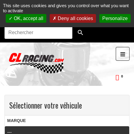
This site uses cookies and gives you control over what you want
Journées, stages et baptêmes moto sur circuit.
Vente en
to activate
ligne de pièces détachées moto.
Maintenance et
préparation moto
OK, accept all
Deny all cookies
Personalize

≡
0
ckDay
Sélectionner votre véhicule
MARQUE