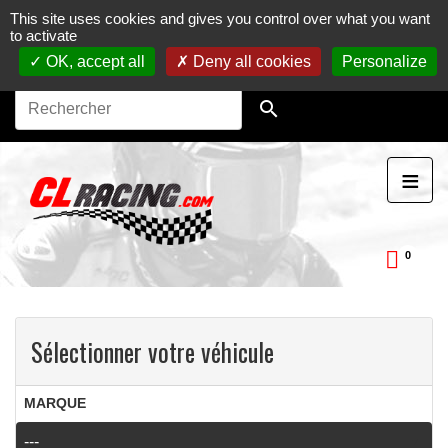
This site uses cookies and gives you control over what you want
Journées, stages et baptêmes moto sur circuit.
Vente en
to activate
ligne de pièces détachées moto.
Maintenance et
préparation moto
OK, accept all
Deny all cookies
Personalize

≡
0
ckDay
Sélectionner votre véhicule
MARQUE