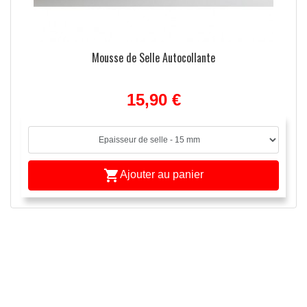
Mousse de Selle Autocollante
15,90 €

Ajouter au panier
ulées
APERÇU RAPIDE

ide