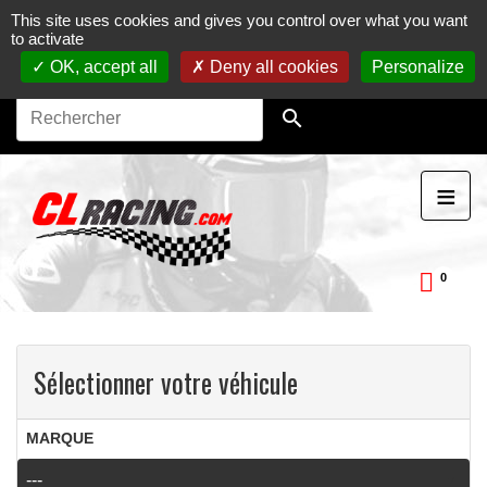
This site uses cookies and gives you control over what you want
Journées, stages et baptêmes moto sur circuit.
Vente en
to activate
ligne de pièces détachées moto.
Maintenance et
préparation moto
OK, accept all
Deny all cookies
Personalize

≡
0
ckDay
Sélectionner votre véhicule
MARQUE