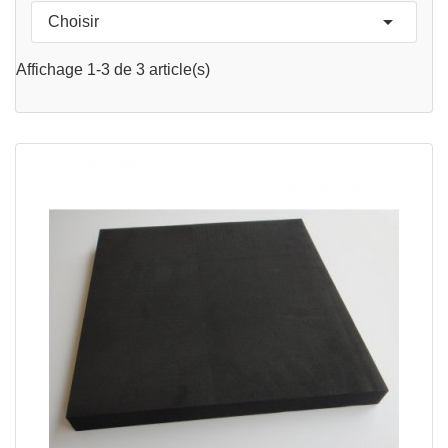

Choisir
APERÇU RAPIDE

Affichage 1-3 de 3 article(s)