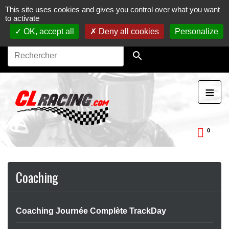
This site uses cookies and gives you control over what you want
Journées, stages et baptêmes moto sur circuit.
Vente en
to activate
ligne de pièces détachées moto.
Maintenance et
préparation moto
OK, accept all
Deny all cookies
Personalize

≡
0
ckDay
Coaching
Coaching Journée Complète TrackDay