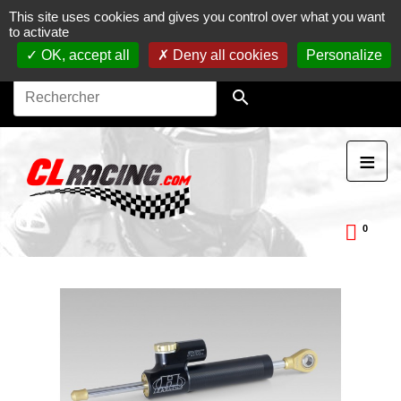
This site uses cookies and gives you control over what you want
Journées, stages et baptêmes moto sur circuit.
Vente en
to activate
ligne de pièces détachées moto.
Maintenance et
préparation moto
OK, accept all
Deny all cookies
Personalize

≡
0
ckDay