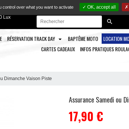
to sur circuit /
Vente en ligne de pièces détachées moto
/ M
 control over what you want to activate
OK, accept all
0 Lux

E
RÉSERVATION TRACK DAY
BAPTÊME MOTO
LOCATION M
CARTES CADEAUX
INFOS PRATIQUES ROULA
u Dimanche Vaison Piste
Assurance Samedi ou Di
17,90 €