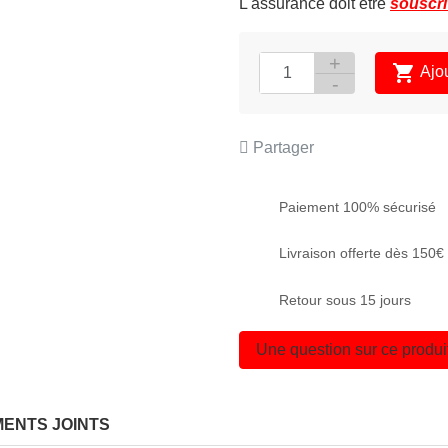
L'assurance doit être
souscri

Ajo
Partager
Paiement 100% sécurisé
Livraison offerte dès 150
Retour sous 15 jours
Une question sur ce produi
ENTS JOINTS