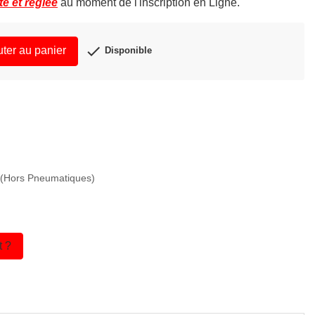
te et réglée
au moment de l'inscription en Ligne.

uter au panier
Disponible
€ (Hors Pneumatiques)
t ?