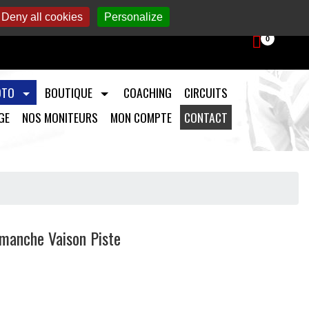
aintenance et préparation moto.
Deny all cookies
Personalize
0
OTO
BOUTIQUE
COACHING
CIRCUITS
GE
NOS MONITEURS
MON COMPTE
CONTACT
manche Vaison Piste