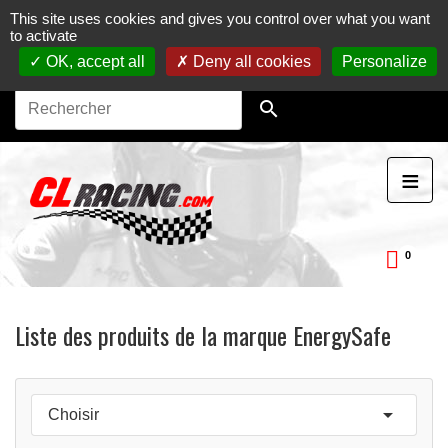
This site uses cookies and gives you control over what you want
Journées, stages et baptêmes moto sur circuit.
Vente en
to activate
ligne de pièces détachées moto.
Maintenance et
préparation moto
OK, accept all
Deny all cookies
Personalize

≡
0
ckDay
Liste des produits de la marque EnergySafe

Choisir