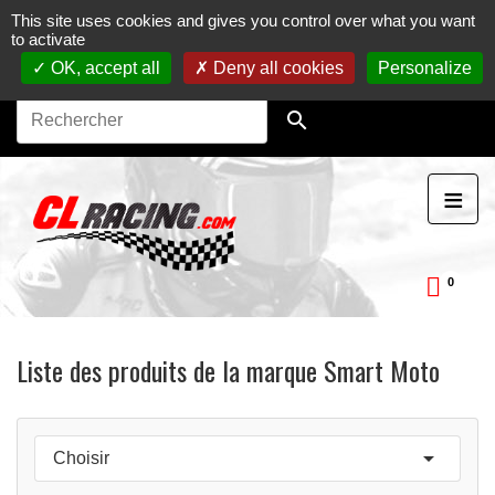
This site uses cookies and gives you control over what you want
Journées, stages et baptêmes moto sur circuit.
Vente en
to activate
ligne de pièces détachées moto.
Maintenance et
préparation moto
OK, accept all
Deny all cookies
Personalize

≡
0
ckDay
Liste des produits de la marque Smart Moto

Choisir