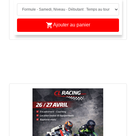

Ajouter au panier
APERÇU RAPIDE
