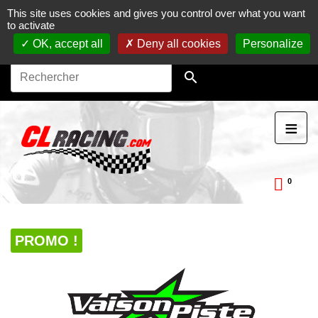
This site uses cookies and gives you control over what you want
Journées, stages et baptêmes moto sur circuit.
Vente en
to activate
ligne de pièces détachées moto.
Maintenance et
préparation moto
OK, accept all
Deny all cookies
Personalize

≡
0
ckDay
PROMO !