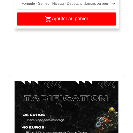

Ajouter au panier
APERÇU RAPIDE
