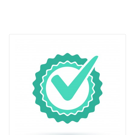
APERÇU RAPIDE
