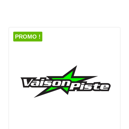
APERÇU RAPIDE

PROMO !