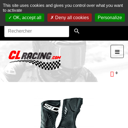
This site uses cookies and gives you control over what you want
Journées, stages et baptêmes moto sur circuit.
Vente en
to activate
ligne de pièces détachées moto.
Maintenance et
préparation moto
OK, accept all
Deny all cookies
Personalize

≡
0
ckDay