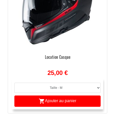
Location Casque
25,00 €
ulées

Ajouter au panier
ide