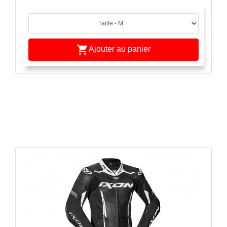
e

Ajouter au panier
APERÇU RAPIDE
