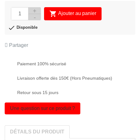

Ajouter au panier
APERÇU RAPIDE


Disponible
Partager
Paiement 100% sécurisé
Livraison offerte dès 150€ (Hors Pneumatiques)
Retour sous 15 jours
Une question sur ce produit ?
DÉTAILS DU PRODUIT