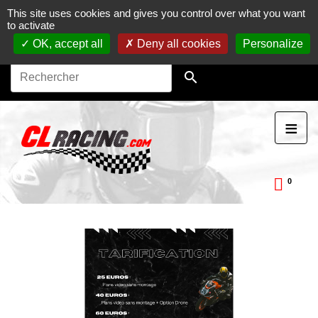
This site uses cookies and gives you control over what you want
Journées, stages et baptêmes moto sur circuit.
Vente en
to activate
ligne de pièces détachées moto.
Maintenance et
préparation moto
OK, accept all
Deny all cookies
Personalize

≡
0
ckDay