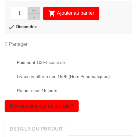

Ajouter au panier
APERÇU RAPIDE


Disponible
Partager
Paiement 100% sécurisé
Livraison offerte dès 150€ (Hors Pneumatiques)
Retour sous 15 jours
Une question sur ce produit ?
DÉTAILS DU PRODUIT