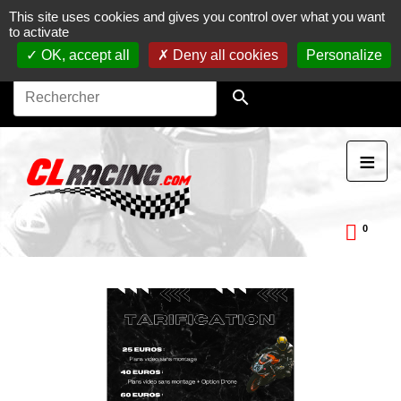
This site uses cookies and gives you control over what you want
Journées, stages et baptêmes moto sur circuit.
Vente en
to activate
ligne de pièces détachées moto.
Maintenance et
préparation moto
OK, accept all
Deny all cookies
Personalize

≡
0
ckDay