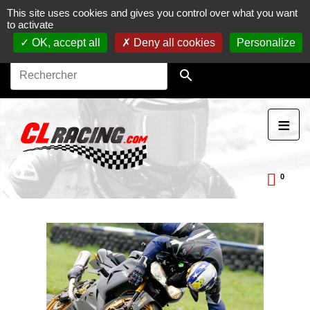
This site uses cookies and gives you control over what you want
Journées, stages et baptêmes moto sur circuit.
Vente en
to activate
ligne de pièces détachées moto.
Maintenance et
préparation moto
OK, accept all
Deny all cookies
Personalize

≡
0
ckDay