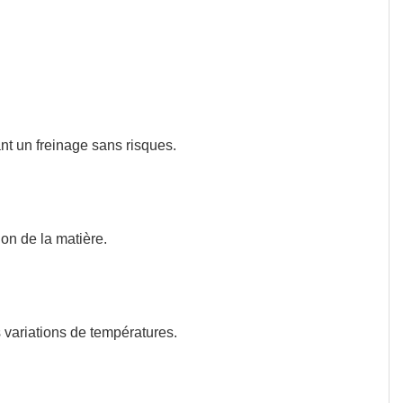
E
APERÇU RAPIDE

ant
un freinage sans risques.
tion
de la matière.
s
variations
de
températures.