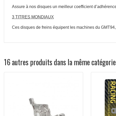
Assure
à
nos
disques
un
meilleur
coefficient
d’adhérenc
3 TITRES
MONDIAUX
Ces
disques
de
freins
équipent
les
machines
du
GMT94,
16 autres produits dans la même catégorie