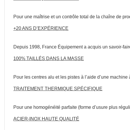
Pour une maîtrise et un
contrôle total de la chaîne
de
pro
APERÇU RAPIDE

+20 ANS
D’EXPÉRIENCE
Depuis
1998,
France
Équipement a acquis un
savoir-fair
100% TAILLÉS
DANS LA MASSE
Pour
les
centres
alu
et l
es pistes à l’aide d’une
machine 
TRAITEMENT
THERMIQUE
SPÉCIFIQUE
Pour
une
homogénéité
parfaite
(forme
d’usure
plus
régul
ACIER-INOX
HAUTE QUALITÉ