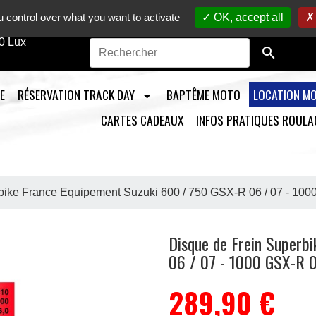
to sur circuit /
Vente en ligne de pièces détachées moto
/ M
 control over what you want to activate
OK, accept all
0 Lux

E
RÉSERVATION TRACK DAY
BAPTÊME MOTO
LOCATION M
CARTES CADEAUX
INFOS PRATIQUES ROULA
bike France Equipement Suzuki 600 / 750 GSX-R 06 / 07 - 100
Disque de Frein Superb
06 / 07 - 1000 GSX-R 
289,90 €