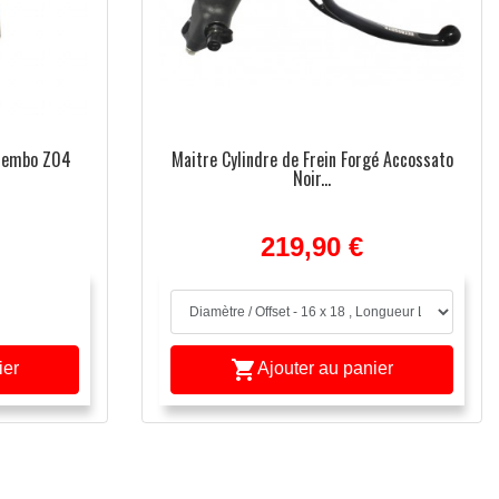
Brembo Z04
Maitre Cylindre de Frein Forgé Accossato
Noir...
219,90 €

ier
Ajouter au panier