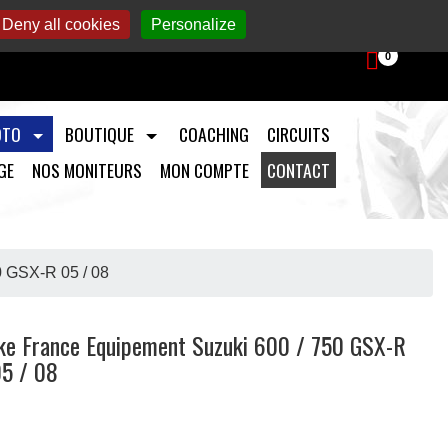
aintenance et préparation moto.
Deny all cookies
Personalize
0
OTO
BOUTIQUE
COACHING
CIRCUITS
GE
NOS MONITEURS
MON COMPTE
CONTACT
0 GSX-R 05 / 08
ike France Equipement Suzuki 600 / 750 GSX-R
05 / 08