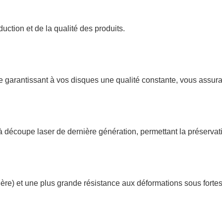
duction
et
de
la
qualité des produits.
APERÇU RAPIDE
APERÇU RAPID


e
garantissant
à vos disques une qualité
constante, vous assur
à découpe laser
de
dernière
génération,
permettant la préserva
ière)
et
une
plus
grande
résistance
aux
déformations
sous
forte