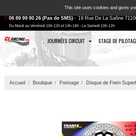
Journées, stages et baptêmes mo
This site uses cookies and gives you
06 89 99 90 26 (Pas de SMS)
- 19 Rue De La Saône 7110
Du Mardi au Vendredi 10h-12h et 14h-18h - Le Samedi 10h-12h
JOURNÉES CIRCUIT
STAGE DE PILOTAG
Accueil
Boutique
Freinage
Disque de Frein Super