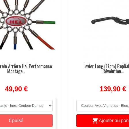
frein Arrière Hel Performance
Levier Long (17cm) Replia
Montage...
Révolution...
49,90 €
139,90 €

Ajouter au pan
Epuisé