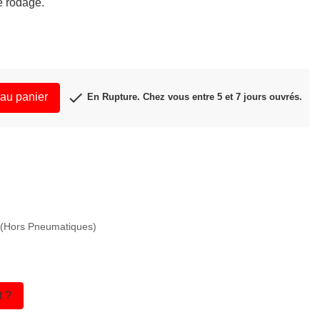
e rodage.

 au panier
En Rupture. Chez vous entre 5 et 7 jours ouvrés.
E
APERÇU RAPIDE

€ (Hors Pneumatiques)
t ?