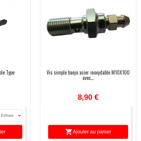
ble Type
Vis simple banjo acier inoxydable M10X100
avec...
8,90 €

ier
Ajouter au panier