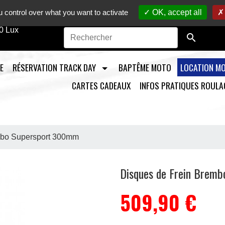
to sur circuit /
Vente en ligne de pièces détachées moto
/ M
 control over what you want to activate
OK, accept all
0 Lux

E
RÉSERVATION TRACK DAY
BAPTÊME MOTO
LOCATION M
CARTES CADEAUX
INFOS PRATIQUES ROULA
mbo Supersport 300mm
Disques de Frein Brem
509,90 €