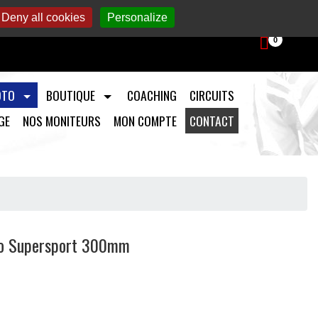
aintenance et préparation moto.
Deny all cookies
Personalize
0
OTO
BOUTIQUE
COACHING
CIRCUITS
GE
NOS MONITEURS
MON COMPTE
CONTACT
bo Supersport 300mm