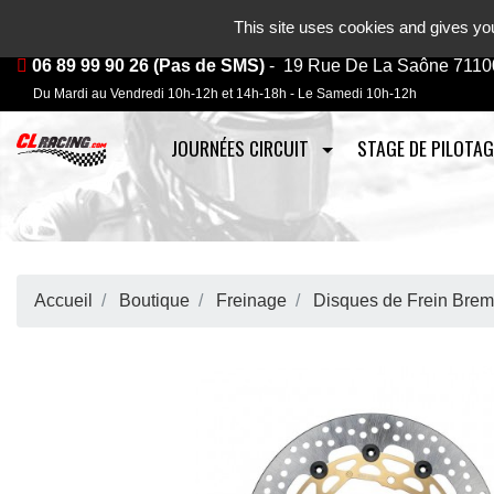
Journées, stages et baptêmes mo
This site uses cookies and gives you
06 89 99 90 26 (Pas de SMS)
- 19 Rue De La Saône 7110
Du Mardi au Vendredi 10h-12h et 14h-18h - Le Samedi 10h-12h
JOURNÉES CIRCUIT
STAGE DE PILOTAG
Accueil
Boutique
Freinage
Disques de Frein Bre