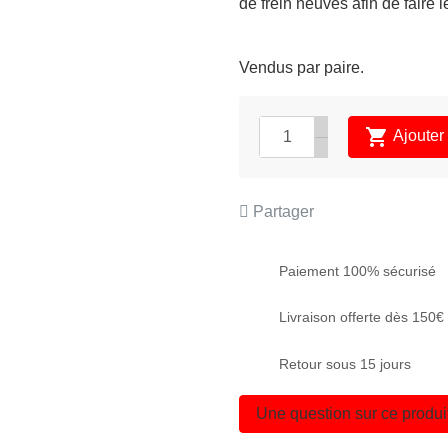
de frein
neuves afin de faire l
Vendus par paire.

Ajouter
APERÇU RAPIDE
APERÇU RAPID


Partager
Paiement 100% sécurisé
Livraison offerte dès 150
Retour sous 15 jours
Une question sur ce produi